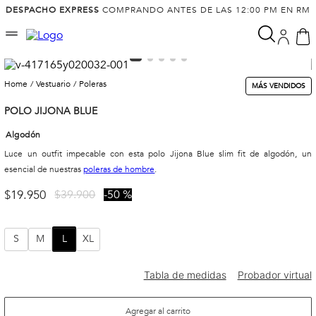
DESPACHO EXPRESS
COMPRANDO ANTES DE LAS 12:00 PM EN RM
vestuario
poleras
MÁS VENDIDOS
POLO JIJONA BLUE
Algodón
Luce un outfit impecable con esta polo Jijona Blue slim fit de algodón, un
esencial de nuestras
poleras de hombre
.
$
19
.
950
$
39
.
900
50 %
S
M
L
XL
Agregar al carrito