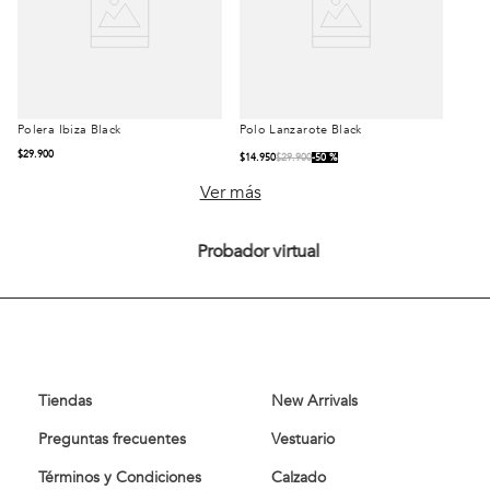
Polera Ibiza Black
Polo Lanzarote Black
Talla
Talla
$
29
.
900
$
14
.
950
$
29
.
900
50 %
S
M
L
S
M
L
Ver más
XL
XXL
XL
XXL
Probador virtual
Comprar
Comprar
Tiendas
New Arrivals
Preguntas frecuentes
Vestuario
Términos y Condiciones
Calzado