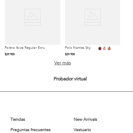
Polera Ibiza Regular Ecru
Polo Nantes Sky
Talla
Talla
$
29
.
900
$
29
.
900
S
M
L
S
M
L
Ver más
XL
XL
XXL
Probador virtual
Comprar
Comprar
Tiendas
New Arrivals
Preguntas frecuentes
Vestuario