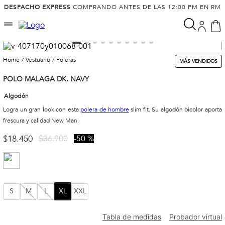
DESPACHO EXPRESS
COMPRANDO ANTES DE LAS 12:00 PM EN RM
vestuario
poleras
MÁS VENDIDOS
POLO MALAGA DK. NAVY
Algodón
Logra un gran look con esta
polera de hombre
slim fit. Su algodón bicolor aporta
frescura y calidad New Man.
$
18
.
450
$
36
.
900
50 %
S
M
L
XL
XXL