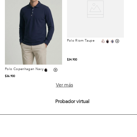
Polo Riom Taupe
$
34
.
900
Polo Copenhagen Navy
Talla
Talla
$
36
.
900
S
M
L
S
M
L
Ver más
XL
XXL
XL
XXL
Probador virtual
Comprar
Comprar