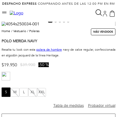
DESPACHO EXPRESS
COMPRANDO ANTES DE LAS 12:00 PM EN RM
vestuario
poleras
MÁS VENDIDOS
POLO MERIDA NAVY
Resalta tu look con esta
polera de hombre
navy de calce regular, confeccionada
en algodón jacquard de la línea Heritage.
$
19
.
950
$
39
.
900
50 %
S
M
L
XL
XXL