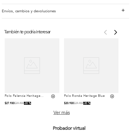
Envíos, cambios y devoluciones
También te podría interesar
Polo Palencia Heritage
Polo Ronda Heritage Blue
Talla
Talla
Black
$
27
.
930
$
39
.
900
30 %
$
20
.
930
$
29
.
900
30 %
S
M
L
S
M
L
Ver más
XL
XXL
XL
XXL
Probador virtual