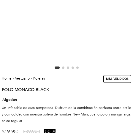
vestuario
poleras
MÁS VENDIDOS
POLO MONACO BLACK
Algodón
Un infaltable de esta temporada. Disfruta de la combinación perfecta entre estilo
y comodidad con nuestra polera de hombre New Man, cuello polo y manga larga,
calce regular.
$
19
.
950
$
39
.
900
50 %