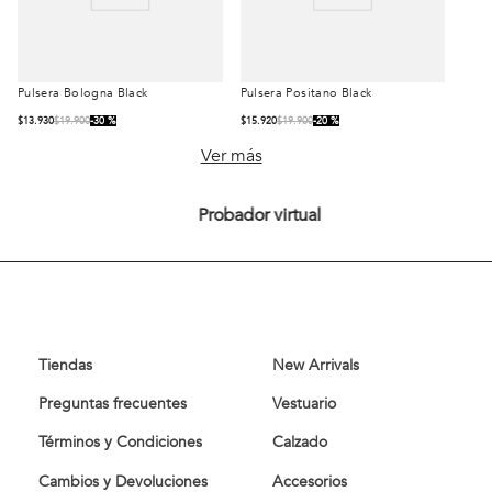
Pulsera Bologna Black
Pulsera Positano Black
Talla
Talla
$
13
.
930
$
19
.
900
30 %
$
15
.
920
$
19
.
900
20 %
S/T
S/T
Ver más
Probador virtual
Comprar
Comprar
Tiendas
New Arrivals
Preguntas frecuentes
Vestuario
Términos y Condiciones
Calzado
Cambios y Devoluciones
Accesorios