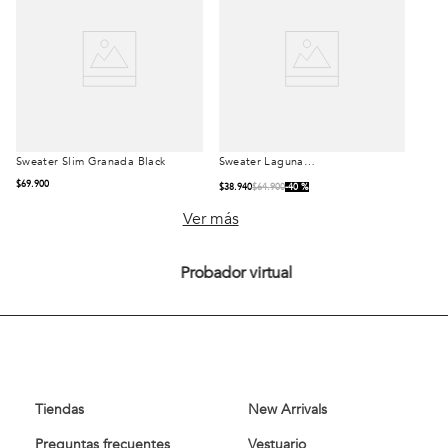
Sweater Slim Granada Black
Sweater Laguna
Talla
Talla
Heritage Navy
$
69
.
900
$
38
.
940
$
64
.
900
40 %
S
M
L
S
M
L
Ver más
XL
XL
Probador virtual
Comprar
Comprar
Tiendas
New Arrivals
Preguntas frecuentes
Vestuario