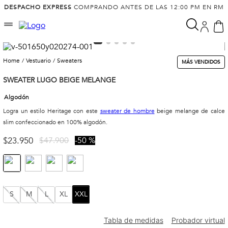
DESPACHO EXPRESS
COMPRANDO ANTES DE LAS 12:00 PM EN RM
vestuario
sweaters
MÁS VENDIDOS
SWEATER LUGO BEIGE MELANGE
Algodón
Logra un estilo Heritage con este
sweater de hombre
beige melange de calce
slim confeccionado en 100% algodón.
$
23
.
950
$
47
.
900
50 %
S
M
L
XL
XXL