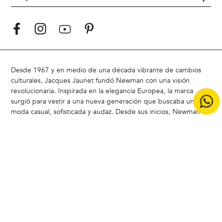
Desde 1967 y en medio de una década vibrante de cambios
culturales, Jacques Jaunet fundó Newman con una visión
revolucionaria. Inspirada en la elegancia Europea, la marca
surgió para vestir a una nueva generación que buscaba una
moda casual, sofisticada y audaz. Desde sus inicios, Newman ha
marcado tendencia al combinar elegancia y modernidad,
redefiniendo el estilo masculino
Hoy, Newman sigue siendo un referente en Chile, liderando la
carrera del estilo con un enfoque moderno y atemporal.
ACERCA DE NEWMAN |
Badamax
|
Ferouch
|
Nimtu
|
Buenas
Prácticas CCS
|
Bases legales concurso Encuesta de Satistacción
Copyright © 2024 Badamax - Todos los derechos reservados