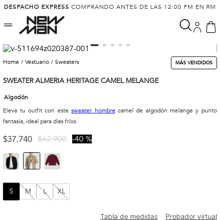
DESPACHO EXPRESS
COMPRANDO ANTES DE LAS 12:00 PM EN RM
vestuario
sweaters
MÁS VENDIDOS
SWEATER ALMERIA HERITAGE CAMEL MELANGE
Algodón
Eleva tu outfit con este
sweater hombre
camel de algodón melange y punto
fantasía, ideal para días fríos.
$
37
.
740
$
62
.
900
40 %
S
M
L
XL