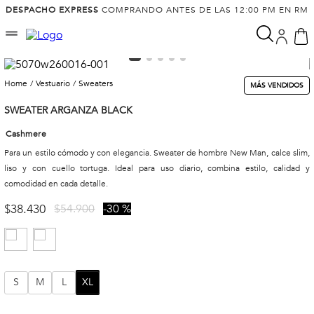
DESPACHO EXPRESS
COMPRANDO ANTES DE LAS 12:00 PM EN RM
vestuario
sweaters
MÁS VENDIDOS
SWEATER ARGANZA BLACK
Cashmere
Para un estilo cómodo y con elegancia. Sweater de hombre New Man, calce slim,
liso y con cuello tortuga. Ideal para uso diario, combina estilo, calidad y
comodidad en cada detalle.
$
38
.
430
$
54
.
900
30 %
S
M
L
XL