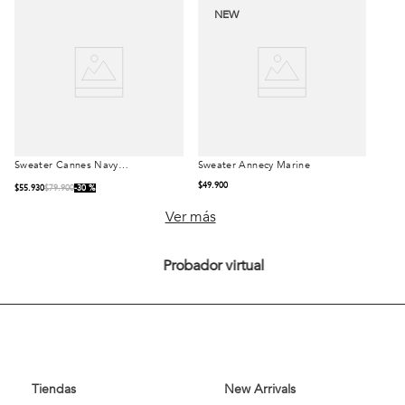
NEW
Sweater Cannes Navy
Sweater Annecy Marine
Talla
Talla
Melange
$
49
.
900
$
55
.
930
$
79
.
900
30 %
S
M
L
S
M
L
Ver más
XL
XL
Probador virtual
Comprar
Comprar
Tiendas
New Arrivals