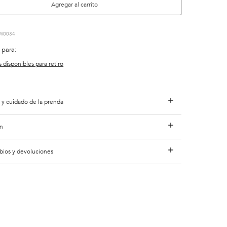
Agregar al carrito
W0034
 para:
s disponibles para retiro
 y cuidado de la prenda
n
bios y devoluciones