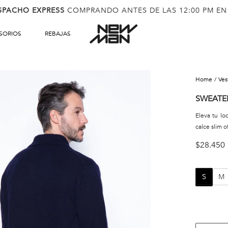
SPACHO EXPRESS
COMPRANDO ANTES DE LAS 12:00 PM EN
SORIOS
REBAJAS
ve
SWEATE
Eleva tu l
calce slim 
$
28
.
450
S
M