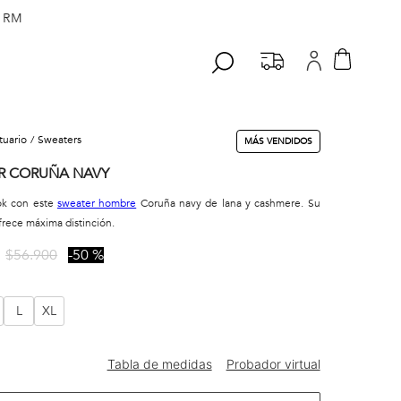
 RM
stuario
sweaters
MÁS VENDIDOS
R CORUÑA NAVY
ook con este
sweater hombre
Coruña navy de lana y cashmere. Su
ofrece máxima distinción.
$
56
.
900
50 %
L
XL