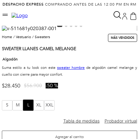
DESPACHO EXPRESS
COMPRANDO ANTES DE LAS 12:00 PM EN RM
vestuario
sweaters
MÁS VENDIDOS
SWEATER LLANES CAMEL MELANGE
Algodón
Suma estilo a tu look con este
sweater hombre
de algodón camel melange y
cuello con cierre para mayor confort.
$
28
.
450
$
56
.
900
50 %
S
M
L
XL
XXL
Agregar al carrito