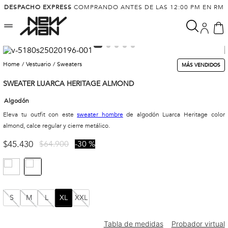
DESPACHO EXPRESS
COMPRANDO ANTES DE LAS 12:00 PM EN RM
vestuario
sweaters
MÁS VENDIDOS
SWEATER LUARCA HERITAGE ALMOND
Algodón
Eleva tu outfit con este
sweater hombre
de algodón Luarca Heritage color
almond, calce regular y cierre metálico.
$
45
.
430
$
64
.
900
30 %
S
M
L
XL
XXL