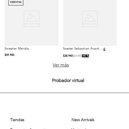
ESSENTIAL
Sweater Merida
Sweter Sebastian Avant-
Talla
Talla
Graphito Melange
Garde Deep Blue
Melange
$
49
.
900
$
38
.
940
$
64
.
900
40 %
S
M
L
S
M
L
Ver más
XL
XL
Probador virtual
Comprar
Comprar
Tiendas
New Arrivals