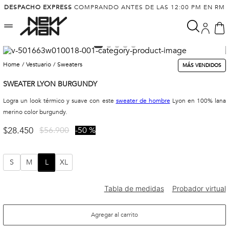
DESPACHO EXPRESS
COMPRANDO ANTES DE LAS 12:00 PM EN RM
vestuario
sweaters
MÁS VENDIDOS
SWEATER LYON BURGUNDY
Logra un look térmico y suave con este
sweater de hombre
Lyon en 100% lana
merino color burgundy.
$
28
.
450
$
56
.
900
50 %
S
M
L
XL
Agregar al carrito