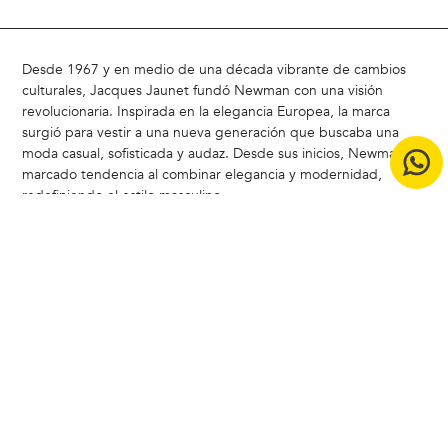
Desde 1967 y en medio de una década vibrante de cambios
culturales, Jacques Jaunet fundó Newman con una visión
revolucionaria. Inspirada en la elegancia Europea, la marca
surgió para vestir a una nueva generación que buscaba una
moda casual, sofisticada y audaz. Desde sus inicios, Newman ha
marcado tendencia al combinar elegancia y modernidad,
redefiniendo el estilo masculino
Hoy, Newman sigue siendo un referente en Chile, liderando la
carrera del estilo con un enfoque moderno y atemporal.
ACERCA DE NEWMAN |
Badamax
|
Ferouch
|
Nimtu
|
Buenas
Prácticas CCS
|
Bases legales concurso Encuesta de Satistacción
Copyright © 2024 Badamax - Todos los derechos reservados