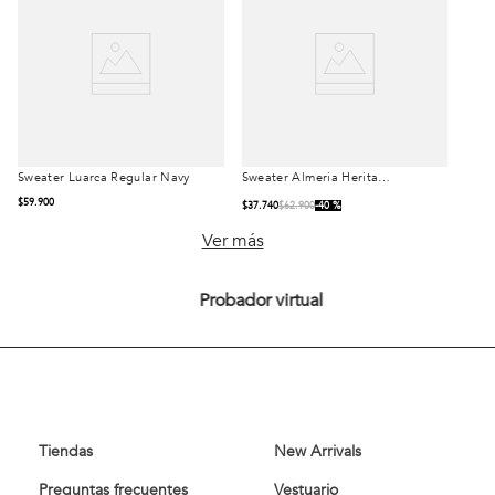
Sweater Luarca Regular Navy
Sweater Almeria Heritage
Talla
Talla
Camel Melange
$
59
.
900
$
37
.
740
$
62
.
900
40 %
S
M
L
S
M
L
Ver más
XL
XXL
XL
Probador virtual
Comprar
Comprar
Tiendas
New Arrivals
Preguntas frecuentes
Vestuario