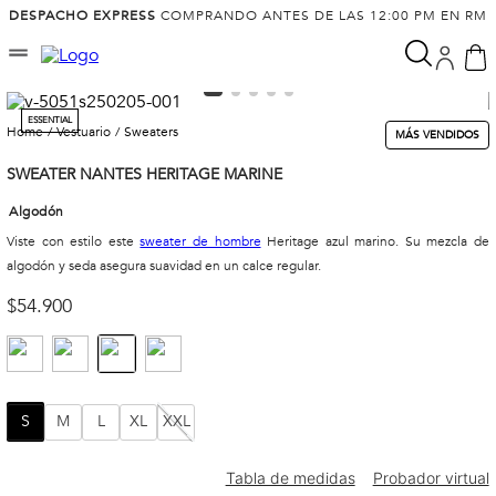
DESPACHO EXPRESS
COMPRANDO ANTES DE LAS 12:00 PM EN RM
ESSENTIAL
vestuario
sweaters
MÁS VENDIDOS
SWEATER NANTES HERITAGE MARINE
Algodón
Viste con estilo este
sweater de hombre
Heritage azul marino. Su mezcla de
algodón y seda asegura suavidad en un calce regular.
$
54
.
900
S
M
L
XL
XXL