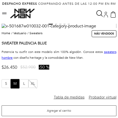
DESPACHO EXPRESS
COMPRANDO ANTES DE LAS 12:00 PM EN RM
vestuario
sweaters
MÁS VENDIDOS
SWEATER PALENCIA BLUE
Potencia tu outfit con este modelo slim 100% algodón. Conoce estos
sweaters
hombre
con diseño heritage y la comodidad de New Man.
$
26
.
450
$
52
.
900
50 %
S
M
L
XL
Agregar al carrito