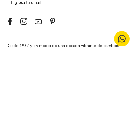
Desde 1967 y en medio de una década vibrante de cambios
culturales, Jacques Jaunet fundó Newman con una visión
revolucionaria. Inspirada en la elegancia Europea, la marca
surgió para vestir a una nueva generación que buscaba una
moda casual, sofisticada y audaz. Desde sus inicios, Newman ha
marcado tendencia al combinar elegancia y modernidad,
redefiniendo el estilo masculino
Hoy, Newman sigue siendo un referente en Chile, liderando la
carrera del estilo con un enfoque moderno y atemporal.
ACERCA DE NEWMAN |
Badamax
|
Ferouch
|
Nimtu
|
Buenas
Prácticas CCS
|
Bases legales concurso Encuesta de Satistacción