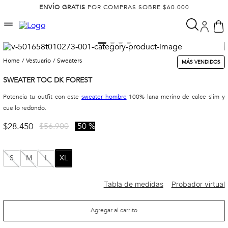
ENVÍO GRATIS
POR COMPRAS SOBRE $60.000
vestuario
sweaters
MÁS VENDIDOS
SWEATER TOC DK FOREST
Potencia tu outfit con este
sweater hombre
100% lana merino de calce slim y
cuello redondo.
$
28
.
450
$
56
.
900
50 %
S
M
L
XL
Agregar al carrito