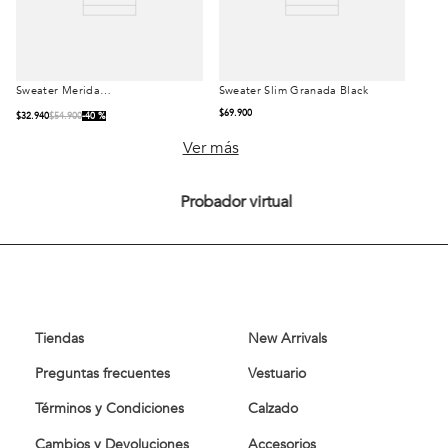
Sweater Merida
Sweater Slim Granada Black
Talla
Talla
Heritage Camel
Melange
$
69
.
900
$
32
.
940
$
54
.
900
40 %
S
M
L
S
M
L
Ver más
XL
XL
Probador virtual
Comprar
Comprar
Tiendas
New Arrivals
Preguntas frecuentes
Vestuario
Términos y Condiciones
Calzado
Cambios y Devoluciones
Accesorios