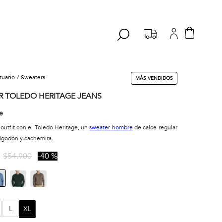
stuario
sweaters
MÁS VENDIDOS
R TOLEDO HERITAGE JEANS
e
 outfit con el Toledo Heritage, un
sweater hombre
de calce regular
algodón y cachemira.
$
54
.
900
40 %
L
XL