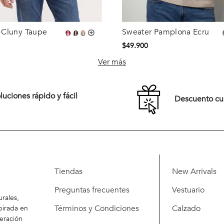
 Cluny Taupe
Sweater Pamplona Ecru
Talla
$
49
.
900
M
L
XL
S
M
L
XL
Ver más
XXL
Comprar
uciones rápido y fácil
Descuento c
Comprar
Tiendas
New Arrivals
Preguntas frecuentes
Vestuario
rales,
Términos y Condiciones
Calzado
pirada en
eración