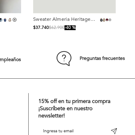
Sweater Almeria Heritage
Talla
Cherry Melange
$
37
.
740
$
62
.
900
40 %
S
M
L
XL
Comprar
Preguntas frecuentes
umpleaños
15% off en tu primera compra
¡Suscríbete en nuestro
newsletter!