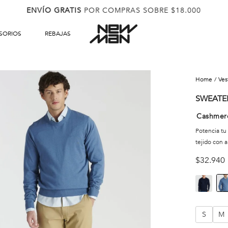
ENVÍO GRATIS
POR COMPRAS SOBRE $18.000
SORIOS
REBAJAS
ve
SWEATE
Cashmer
Potencia tu
tejido con 
$
32
.
940
S
M