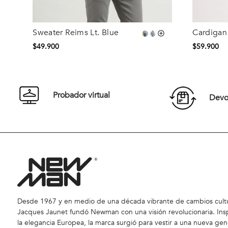
Sweater Reims Lt. Blue
Cardigan
Talla
Talla
$
49
.
900
$
59
.
900
S
M
L
XL
S
Comprar
Probador virtual
Devol
Desde 1967 y en medio de una década vibrante de cambios cultu
Jacques Jaunet fundó Newman con una visión revolucionaria. Ins
la elegancia Europea, la marca surgió para vestir a una nueva gen