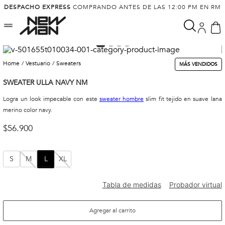
DESPACHO EXPRESS
COMPRANDO ANTES DE LAS 12:00 PM EN RM
vestuario
sweaters
MÁS VENDIDOS
SWEATER ULLA NAVY NM
Logra un look impecable con este
sweater hombre
slim fit tejido en suave lana
merino color navy.
$
56
.
900
S
M
L
XL
Agregar al carrito