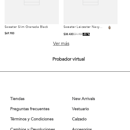
Sweater Slim Granada Black
Sweater Leicester Navy
Talla
Talla
Melange
$
69
.
900
$
38
.
430
$
54
.
900
30 %
S
M
L
S
M
L
Ver más
XL
XL
Probador virtual
Comprar
Comprar
Tiendas
New Arrivals
Preguntas frecuentes
Vestuario
Términos y Condiciones
Calzado
Cambios y Devoluciones
Accesorios