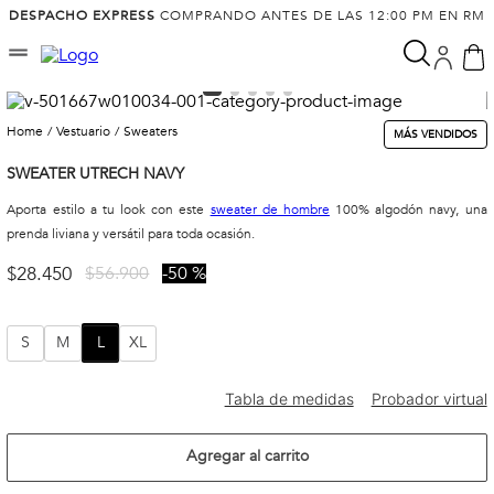
DESPACHO EXPRESS
COMPRANDO ANTES DE LAS 12:00 PM EN RM
vestuario
sweaters
MÁS VENDIDOS
SWEATER UTRECH NAVY
Aporta estilo a tu look con este
sweater de hombre
100% algodón navy, una
prenda liviana y versátil para toda ocasión.
$
28
.
450
$
56
.
900
50 %
S
M
L
XL
Agregar al carrito