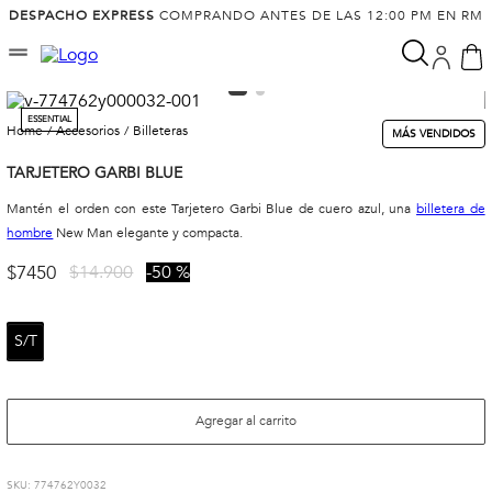
DESPACHO EXPRESS
COMPRANDO ANTES DE LAS 12:00 PM EN RM
ESSENTIAL
accesorios
billeteras
MÁS VENDIDOS
TARJETERO GARBI BLUE
Mantén el orden con este Tarjetero Garbi Blue de cuero azul, una
billetera de
hombre
New Man elegante y compacta.
$
7450
$
14
.
900
50 %
S/T
Agregar al carrito
:
774762Y0032