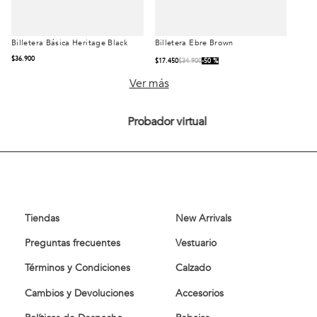
Billetera Básica Heritage Black
Billetera Ebre Brown
Talla
Talla
$
36
.
900
$
17
.
450
$
34
.
900
50 %
S/T
Ver más
Probador virtual
Comprar
Comprar
Tiendas
New Arrivals
Preguntas frecuentes
Vestuario
Términos y Condiciones
Calzado
Cambios y Devoluciones
Accesorios