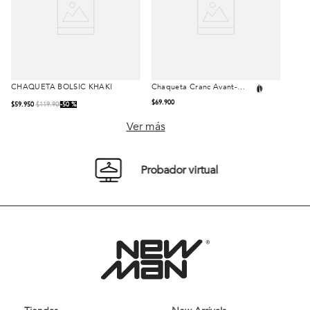
CHAQUETA BOLSIC KHAKI
Chaqueta Cranc Avant-
Talla
Talla
Garde Black
$
69
.
900
$
59
.
950
$
119
.
900
50 %
S
M
L
S
M
L
Ver más
XL
XXL
XL
Probador virtual
Comprar
Comprar