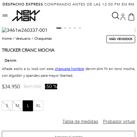
DESPACHO EXPRESS
COMPRANDO ANTES DE LAS 12:00 PM EN RM
vestuario
chaquetas
MÁS VENDIDOS
TRUCKER CRANC MOCHA
Denim
Añade estilo a tu look con esta
chaqueta hombre
denim slim fit en tono mocha,
con algodón y spandex para mayor libertad.
$
34
.
950
$
69
.
900
50 %
S
M
L
XL
Agregar al carrito