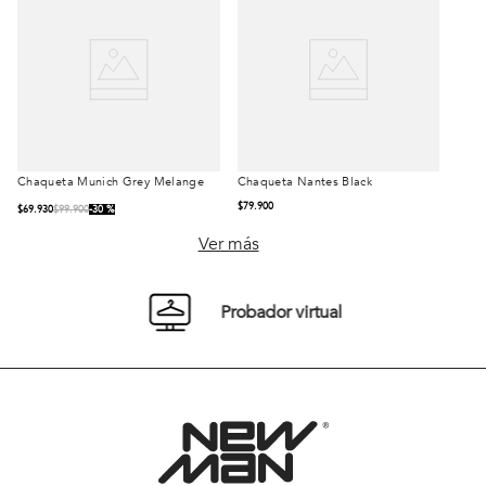
Chaqueta Munich Grey Melange
Chaqueta Nantes Black
Talla
Talla
$
79
.
900
$
69
.
930
$
99
.
900
30 %
S
M
L
S
M
L
Ver más
XL
XXL
XL
XXL
Probador virtual
Comprar
Comprar