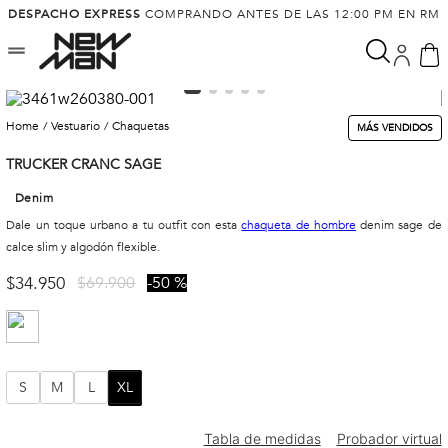
DESPACHO EXPRESS
COMPRANDO ANTES DE LAS 12:00 PM EN RM
vestuario
chaquetas
MÁS VENDIDOS
TRUCKER CRANC SAGE
Denim
Dale un toque urbano a tu outfit con esta
chaqueta de hombre
denim sage de
calce slim y algodón flexible.
$
34
.
950
$
69
.
900
50 %
S
M
L
XL