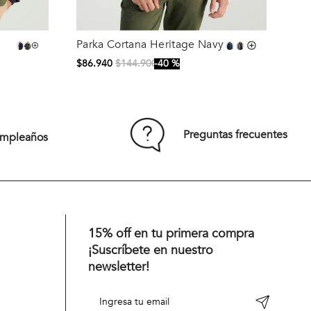
Parka Cortana Heritage Navy
Talla
$
86
.
940
$
144
.
900
40 %
S
M
L
XL
XXL
Preguntas frecuentes
umpleaños
Comprar
15% off en tu primera compra
¡Suscríbete en nuestro
newsletter!