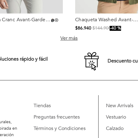
 Cranc Avant-Garde
Chaqueta Washed Avant-
Talla
Garde Military
$
86
.
940
$
144
.
900
40 %
M
L
XL
S
M
L
XL
Ver más
XXL
Comprar
uciones rápido y fácil
Descuento c
Comprar
Tiendas
New Arrivals
Preguntas frecuentes
Vestuario
rales,
Términos y Condiciones
Calzado
pirada en
eración