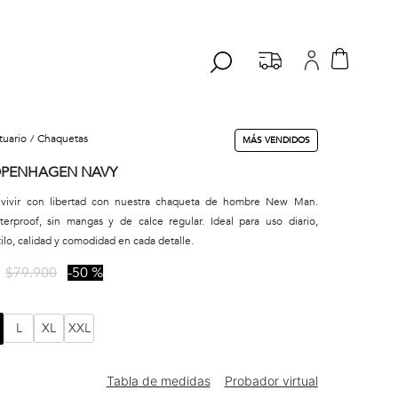
stuario
chaquetas
MÁS VENDIDOS
OPENHAGEN NAVY
 vivir con libertad con nuestra chaqueta de hombre New Man.
erproof, sin mangas y de calce regular. Ideal para uso diario,
ilo, calidad y comodidad en cada detalle.
$
79
.
900
50 %
L
XL
XXL