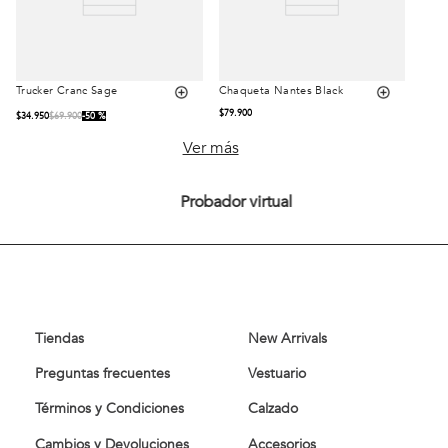
Trucker Cranc Sage
Chaqueta Nantes Black
Talla
Talla
$
79
.
900
$
34
.
950
$
69
.
900
50 %
S
M
L
S
M
L
Ver más
XL
XL
XXL
Probador virtual
Comprar
Comprar
Tiendas
New Arrivals
Preguntas frecuentes
Vestuario
Términos y Condiciones
Calzado
Cambios y Devoluciones
Accesorios