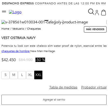
DESPACHO EXPRESS
COMPRANDO ANTES DE LAS 12:00 PM EN RM
vestuario
chaquetas
MÁS VENDIDOS
VEST OSTRAVA NAVY
Potencia tu look con este chaleco slim water proof de nylon, esencial entre las
chaquetas de hombre
New Man Heritage.
$
42
.
450
$
84
.
900
50 %
S
M
L
XL
XXL
Agregar al carrito