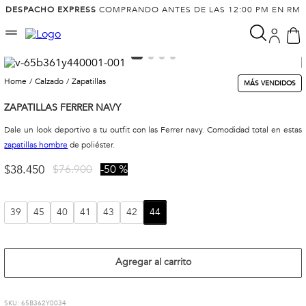
DESPACHO EXPRESS
COMPRANDO ANTES DE LAS 12:00 PM EN RM
calzado
zapatillas
MÁS VENDIDOS
ZAPATILLAS FERRER NAVY
Dale un look deportivo a tu outfit con las Ferrer navy. Comodidad total en estas
zapatillas hombre
de poliéster.
$
38
.
450
$
76
.
900
50 %
39
45
40
41
43
42
44
Agregar al carrito
:
65B362Y0034