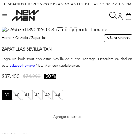
DESPACHO EXPRESS
COMPRANDO ANTES DE LAS 12:00 PM EN RM
calzado
zapatillas
MÁS VENDIDOS
ZAPATILLAS SEVILLA TAN
Logra un look sport con estas Sevilla de cuero Heritage. Descubre calidad en
este
calzado hombre
New Man con suela blanca.
$
37
.
450
$
74
.
900
50 %
39
40
41
43
42
44
Agregar al carrito