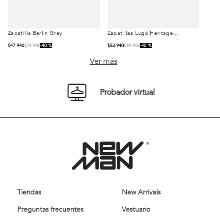
Zapatilla Berlin Grey
Zapatillas Lugo Heritage
Talla
Talla
White
$
47
.
940
$
79
.
900
40 %
$
53
.
940
$
89
.
900
40 %
39
45
39
45
Ver más
40
41
40
41
Probador virtual
43
42
44
43
42
44
Comprar
Comprar
Tiendas
New Arrivals
Preguntas frecuentes
Vestuario