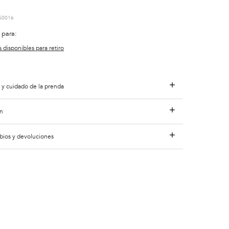
50016
 para:
s disponibles para retiro
 y cuidado de la prenda
n
bios y devoluciones