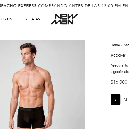
SPACHO EXPRESS
COMPRANDO ANTES DE LAS 12:00 PM EN
SORIOS
REBAJAS
ac
BOXER 
Asegura tu
algodón elás
$
16
.
900
S
M