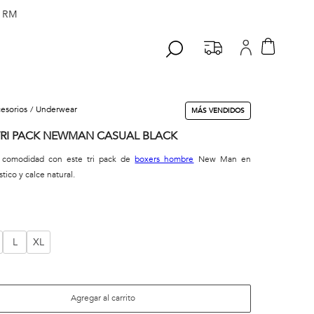
 RM
cesorios
underwear
MÁS VENDIDOS
TRI PACK NEWMAN CASUAL BLACK
 comodidad con este tri pack de
boxers hombre
New Man en
tico y calce natural.
L
XL
Agregar al carrito